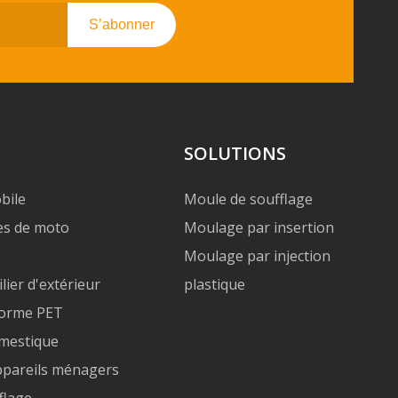
S’abonner
SOLUTIONS
bile
Moule de soufflage
es de moto
Moulage par insertion
Moulage par injection
ier d'extérieur
plastique
forme PET
mestique
ppareils ménagers