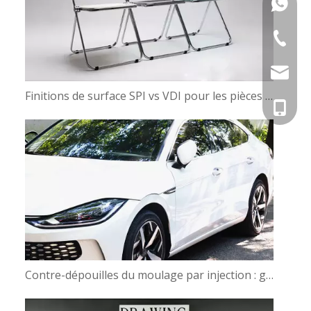
+86133
+86-576
Info@tz
Finitions de surface SPI vs VDI pour les pièces moulées
Elva@tz
+86-133
Contre-dépouilles du moulage par injection : glissières, élévateurs ou inserts ?