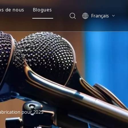
os de nous
Blogues
Français
e
il de l'entreprise
Blogues
English
العربية
Cas
Pусский
tion plastique
Vidéos
Español
Português
简体中文
abrication pour 2025