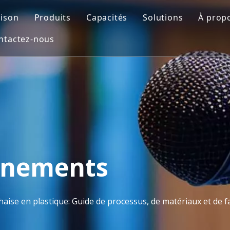
ison
Produits
Capacités
Solutions
À prop
ntactez-nous
Moule automobile
Conception de moules
Moule de soufflag
Prof
Moule de pièces de moto
Impression 3D
Insérer le moule
FAQ
Moule médical
Usinage CNC
Moulage par injec
Moule de mobilier d'extérieur
Fabrication de moules
Moule de préforme PET
Contrôle de qualité
Moisissure domestique
Moulage par injection
vénements
Moule pour appareils ménagers
aise en plastique: Guide de processus, de matériaux et de f
Moule de soufflage