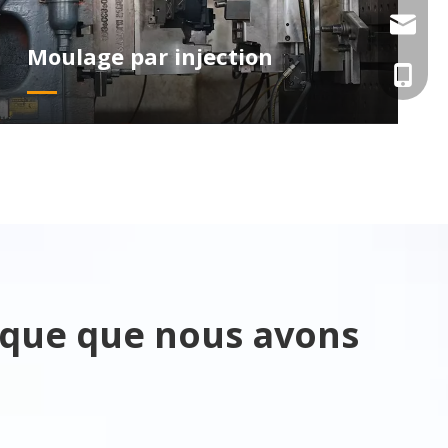
Info@tz
Moulage par injection
Elva@tz
+86-133
tique que nous avons