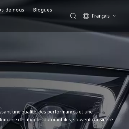
os de nous
Blogues
Français
e
il de l'entreprise
Blogues
English
العربية
Cas
Pусский
tion plastique
Vidéos
Español
Português
简体中文
ssant une qualité, des performances et une
e domaine des moules automobiles, souvent considéré