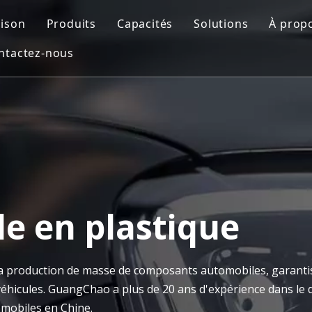
ison
Produits
Capacités
Solutions
À prop
ntactez-nous
Moule automobile
Conception de moules
Moule de soufflag
Prof
Moule de pièces de moto
Impression 3D
Insérer le moule
FAQ
Moule médical
Usinage CNC
Moulage par injec
Moule de mobilier d'extérieur
Fabrication de moules
Moule de préforme PET
Contrôle de qualité
Moisissure domestique
Moulage par injection
e en plastique
Moule pour appareils ménagers
la production de masse de composants automobiles, garanti
Moule de soufflage
 véhicules. GuangChao a plus de 20 ans d'expérience dans l
omobiles en Chine.