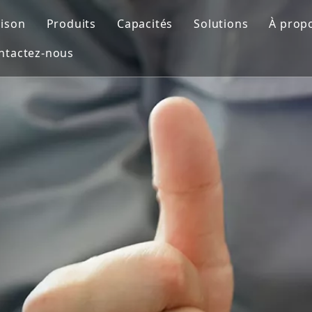
ison
Produits
Capacités
Solutions
À prop
ntactez-nous
Moule automobile
Conception de moules
Moule de soufflag
Prof
Moule de pièces de moto
Impression 3D
Insérer le moule
FAQ
Moule médical
Usinage CNC
Moulage par injec
Moule de mobilier d'extérieur
Fabrication de moules
Moule de préforme PET
Contrôle de qualité
Moisissure domestique
Moulage par injection
Moule pour appareils ménagers
Moule de soufflage