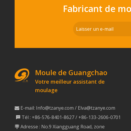
Fabricant de m
Moule de Guangchao
Votre meilleur assistant de
moulage
E-mail:
Info@tzanye.com
/
Elva@tzanye.com

Tél : +86-576-8401-8627 / +86-133-2606-0701

Adresse : No.9 Xiangguang Road, zone
