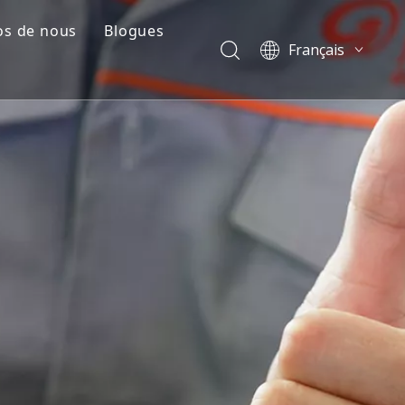
os de nous
Blogues
Français
e
il de l'entreprise
Blogues
English
العربية
Cas
Pусский
tion plastique
Vidéos
Español
Português
简体中文