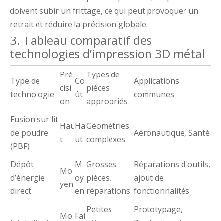
doivent subir un frittage, ce qui peut provoquer un
retrait et réduire la précision globale.
3. Tableau comparatif des
technologies d’impression 3D métal
Pré
Types de
Type de
Co
Applications
cisi
pièces
technologie
ût
communes
on
appropriés
Fusion sur lit
Hau
Ha
Géométries
de poudre
Aéronautique, Santé
t
ut
complexes
(PBF)
Dépôt
M
Grosses
Réparations d'outils,
Mo
d’énergie
oy
pièces,
ajout de
yen
direct
en
réparations
fonctionnalités
Petites
Prototypage,
Mo
Fai