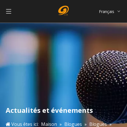
Français
English
العربية
Pусский
Español
Português
简体中文
Actualités et événements
Vous êtes ici:
Maison
»
Blogues
»
Blogues
»