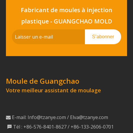
Fabricant de moules à injection
plastique - GUANGCHAO MOLD
S’abonner
Moule de Guangchao
Votre meilleur assistant de moulage
E-mail:
Info@tzanye.com
/
Elva@tzanye.com

Tél : +86-576-8401-8627 / +86-133-2606-0701
