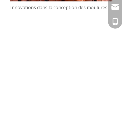
Innovations dans la conception des moulures de chaises : de l'ergonomie à l'esthétique
Info@tz
Elva@tz
+86-133