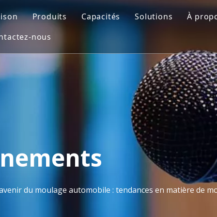
ison
Produits
Capacités
Solutions
À prop
ntactez-nous
Moule automobile
Conception de moules
Moule de soufflag
Prof
Moule de pièces de moto
Impression 3D
Insérer le moule
FAQ
Moule médical
Usinage CNC
Moulage par injec
Moule de mobilier d'extérieur
Fabrication de moules
Moule de préforme PET
Contrôle de qualité
Moisissure domestique
Moulage par injection
vénements
Moule pour appareils ménagers
'avenir du moulage automobile : tendances en matière de mo
Moule de soufflage