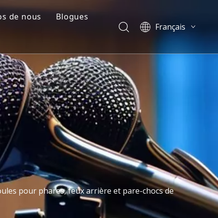
os de nous
Blogues
Français
e
il de l'entreprise
Blogues
English
العربية
Cas
Pусский
tion plastique
Vidéos
Español
Português
简体中文
ules pour phares, feux arrière et pare-chocs de