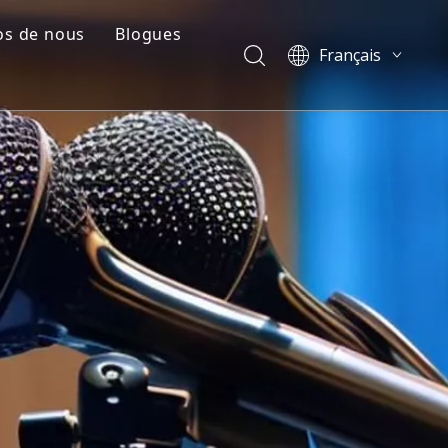
os de nous
Blogues
Français
e
il de l'entreprise
Blogues
English
العربية
Cas
Pусский
tion plastique
Vidéos
Español
Português
简体中文