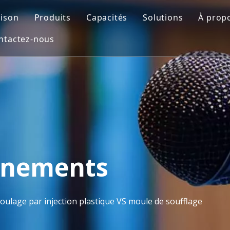
ison
Produits
Capacités
Solutions
À prop
ntactez-nous
Moule automobile
Conception de moules
Moule de soufflag
Prof
Moule de pièces de moto
Impression 3D
Insérer le moule
FAQ
Moule médical
Usinage CNC
Moulage par injec
Moule de mobilier d'extérieur
Fabrication de moules
Moule de préforme PET
Contrôle de qualité
Moisissure domestique
Moulage par injection
vénements
Moule pour appareils ménagers
oulage par injection plastique VS moule de soufflage
Moule de soufflage