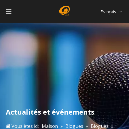
Français
English
العربية
Pусский
Español
Português
简体中文
Actualités et événements
Vous êtes ici:
Maison
»
Blogues
»
Blogues
»