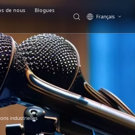
os de nous
Blogues
Français
e
il de l'entreprise
Blogues
English
العربية
Cas
Pусский
tion plastique
Vidéos
Español
Português
简体中文
ons industrielles