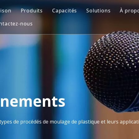
ison
Produits
Capacités
Solutions
À prop
ntactez-nous
Moule automobile
Conception de moules
Moule de soufflag
Prof
Moule de pièces de moto
Impression 3D
Insérer le moule
FAQ
Moule médical
Usinage CNC
Moulage par injec
Moule de mobilier d'extérieur
Fabrication de moules
Moule de préforme PET
Contrôle de qualité
Moisissure domestique
Moulage par injection
vénements
Moule pour appareils ménagers
types de procédés de moulage de plastique et leurs applicati
Moule de soufflage